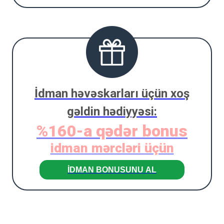
İdman həvəskarları üçün xoş
gəldin hədiyyəsi:
%160-a qədər bonus
idman mərcləri üçün
İDMAN BONUSUNU AL